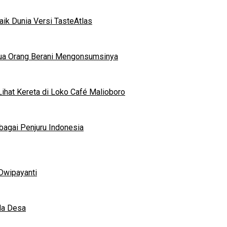
ik Dunia Versi TasteAtlas
mua Orang Berani Mengonsumsinya
ihat Kereta di Loko Café Malioboro
bagai Penjuru Indonesia
Dwipayanti
da Desa