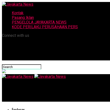
Kontak
Pasang Iklan
PENGELOLA JAYAKARTA NEWS
KODE PERILAKU PERUSAHAAN PERS
Connect with us
Jayakarta News
Pemerintah Perkuat Sinergi Lawan Narkoba
Features