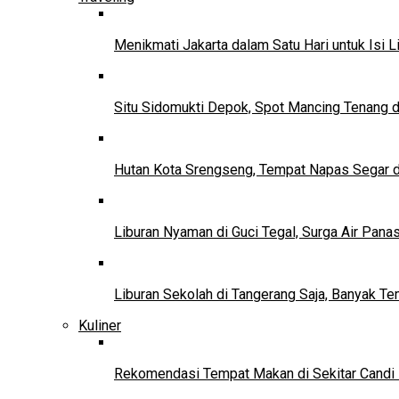
Menikmati Jakarta dalam Satu Hari untuk Isi L
Situ Sidomukti Depok, Spot Mancing Tenang 
Hutan Kota Srengseng, Tempat Napas Segar di
Liburan Nyaman di Guci Tegal, Surga Air Pana
Liburan Sekolah di Tangerang Saja, Banyak Te
Kuliner
Rekomendasi Tempat Makan di Sekitar Candi