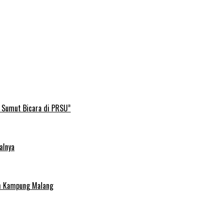
B Sumut Bicara di PRSU”
alnya
uh Kampung Malang