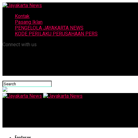
Kontak
Pasang Iklan
PENGELOLA JAYAKARTA NEWS
KODE PERILAKU PERUSAHAAN PERS
Connect with us
Jayakarta News
Beres Sahur Langsung Main ke Sunan Ibu, Berburu Sunrise dan N
Features