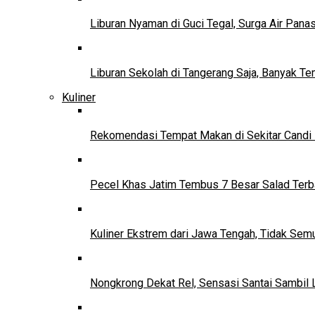
Liburan Nyaman di Guci Tegal, Surga Air Pana
Liburan Sekolah di Tangerang Saja, Banyak Te
Kuliner
Rekomendasi Tempat Makan di Sekitar Candi
Pecel Khas Jatim Tembus 7 Besar Salad Terba
Kuliner Ekstrem dari Jawa Tengah, Tidak Se
Nongkrong Dekat Rel, Sensasi Santai Sambil L