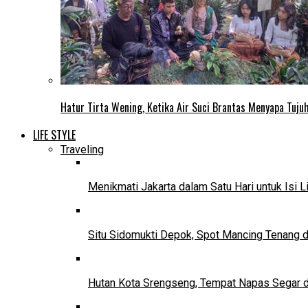
Hatur Tirta Wening, Ketika Air Suci Brantas Menyapa Tuj
LIFE STYLE
Traveling
Menikmati Jakarta dalam Satu Hari untuk Isi L
Situ Sidomukti Depok, Spot Mancing Tenang 
Hutan Kota Srengseng, Tempat Napas Segar di