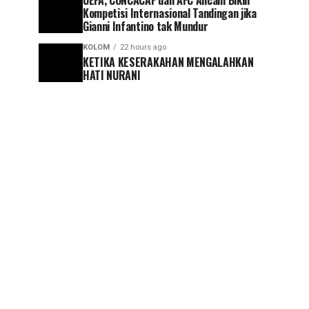
UEFA, CONCACAF dan AFC Ancam Bikin
Kompetisi Internasional Tandingan jika
Gianni Infantino tak Mundur
KOLOM
22 hours ago
KETIKA KESERAKAHAN MENGALAHKAN
HATI NURANI