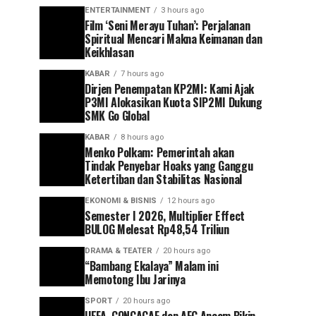
ENTERTAINMENT
3 hours ago
Film ‘Seni Merayu Tuhan’: Perjalanan
Spiritual Mencari Makna Keimanan dan
Keikhlasan
KABAR
7 hours ago
Dirjen Penempatan KP2MI: Kami Ajak
P3MI Alokasikan Kuota SIP2MI Dukung
SMK Go Global
KABAR
8 hours ago
Menko Polkam: Pemerintah akan
Tindak Penyebar Hoaks yang Ganggu
Ketertiban dan Stabilitas Nasional
EKONOMI & BISNIS
12 hours ago
Semester I 2026, Multiplier Effect
BULOG Melesat Rp48,54 Triliun
DRAMA & TEATER
20 hours ago
“Bambang Ekalaya” Malam ini
Memotong Ibu Jarinya
SPORT
20 hours ago