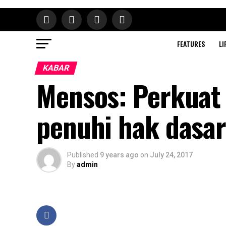
FEATURES
LI
KABAR
Mensos: Perkuat 
penuhi hak dasa
Published
9 years ago
on
July 24, 2017
By
admin