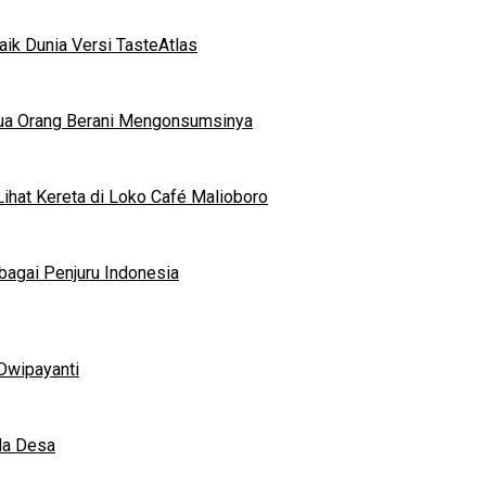
ik Dunia Versi TasteAtlas
mua Orang Berani Mengonsumsinya
ihat Kereta di Loko Café Malioboro
bagai Penjuru Indonesia
Dwipayanti
da Desa