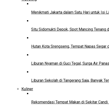
Menikmati Jakarta dalam Satu Hari untuk Isi L
Situ Sidomukti Depok, Spot Mancing Tenang 
Hutan Kota Srengseng, Tempat Napas Segar di
Liburan Nyaman di Guci Tegal, Surga Air Pana
Liburan Sekolah di Tangerang Saja, Banyak Te
Kuliner
Rekomendasi Tempat Makan di Sekitar Candi