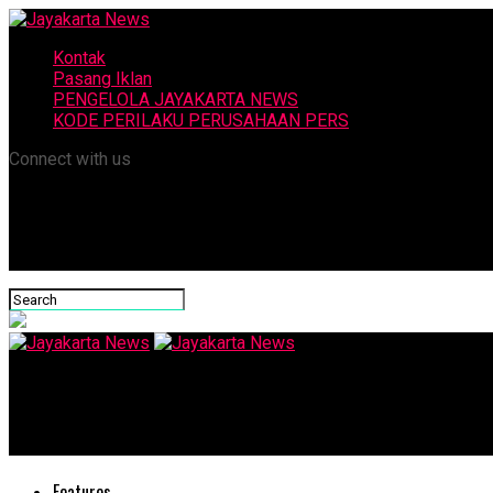
Kontak
Pasang Iklan
PENGELOLA JAYAKARTA NEWS
KODE PERILAKU PERUSAHAAN PERS
Connect with us
Jayakarta News
Sate Sapi di Sentral Perak
Features