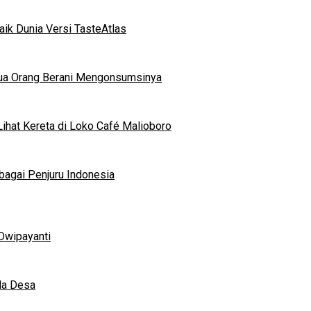
ik Dunia Versi TasteAtlas
mua Orang Berani Mengonsumsinya
ihat Kereta di Loko Café Malioboro
bagai Penjuru Indonesia
Dwipayanti
da Desa