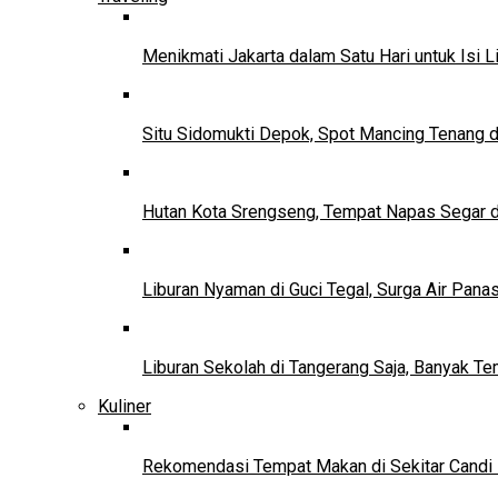
Menikmati Jakarta dalam Satu Hari untuk Isi L
Situ Sidomukti Depok, Spot Mancing Tenang 
Hutan Kota Srengseng, Tempat Napas Segar di
Liburan Nyaman di Guci Tegal, Surga Air Pana
Liburan Sekolah di Tangerang Saja, Banyak Te
Kuliner
Rekomendasi Tempat Makan di Sekitar Candi