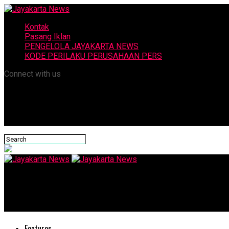
Kontak
Pasang Iklan
PENGELOLA JAYAKARTA NEWS
KODE PERILAKU PERUSAHAAN PERS
Connect with us
Jayakarta News
Dari Batik hingga Jamu, Kampung Zakat Tarakan Kembangkan Us
Features