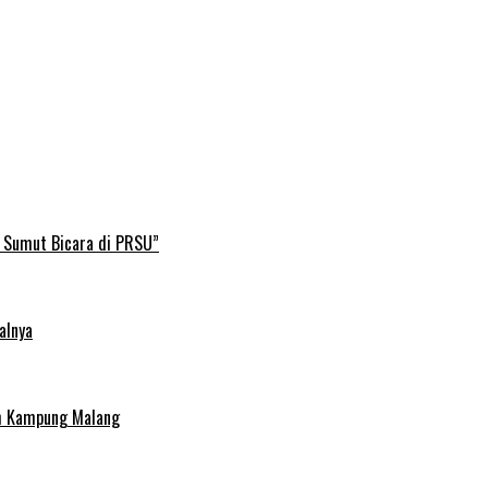
B Sumut Bicara di PRSU”
alnya
uh Kampung Malang