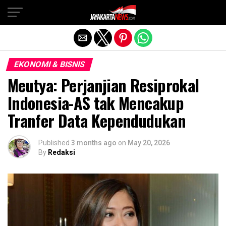
Exit mobile version
EKONOMI & BISNIS
Meutya: Perjanjian Resiprokal
Indonesia-AS tak Mencakup
Tranfer Data Kependudukan
Published
3 months ago
on
May 20, 2026
By
Redaksi