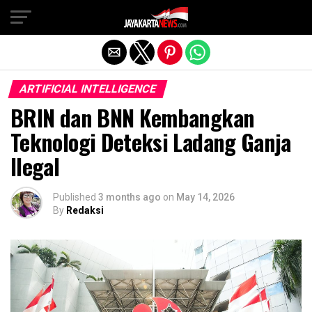
Exit mobile version
ARTIFICIAL INTELLIGENCE
BRIN dan BNN Kembangkan
Teknologi Deteksi Ladang Ganja
Ilegal
Published
3 months ago
on
May 14, 2026
By
Redaksi