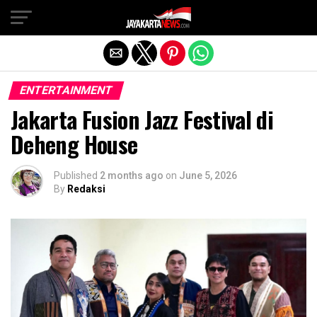
Exit mobile version
ENTERTAINMENT
Jakarta Fusion Jazz Festival di
Deheng House
Published
2 months ago
on
June 5, 2026
By
Redaksi