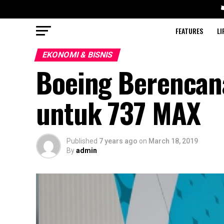
FEATURES
LI
EKONOMI & BISNIS
Boeing Berencana
untuk 737 MAX
Published
7 years ago
on
March 18, 2019
By
admin