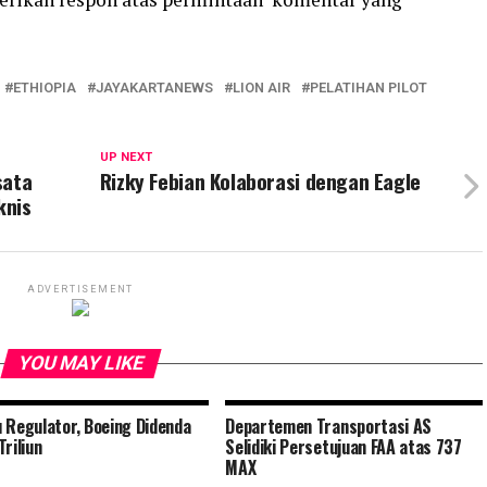
ETHIOPIA
JAYAKARTANEWS
LION AIR
PELATIHAN PILOT
UP NEXT
sata
Rizky Febian Kolaborasi dengan Eagle
knis
ADVERTISEMENT
YOU MAY LIKE
 Regulator, Boeing Didenda
Departemen Transportasi AS
Triliun
Selidiki Persetujuan FAA atas 737
MAX