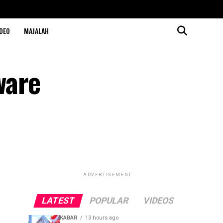
DEO
MAJALAH
ware
ADVERTISEMENT
LATEST
POPULAR
VIDEOS
KABAR
13 hours ago