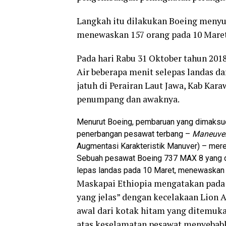
Langkah itu dilakukan Boeing menyua
menewaskan 157 orang pada 10 Maret 
Pada hari Rabu 31 Oktober tahun 2018 
Air beberapa menit selepas landas d
jatuh di Perairan Laut Jawa, Kab Kar
penumpang dan awaknya.
Menurut Boeing, pembaruan yang dimaksu
penerbangan pesawat terbang –
Maneuver
Augmentasi Karakteristik Manuver) – mer
Sebuah pesawat Boeing 737 MAX 8 yang diop
lepas landas pada 10 Maret, menewaska
Maskapai Ethiopia mengatakan pada 
yang jelas” dengan kecelakaan Lion A
awal dari kotak hitam yang ditemuka
atas keselamatan pesawat menyebabk