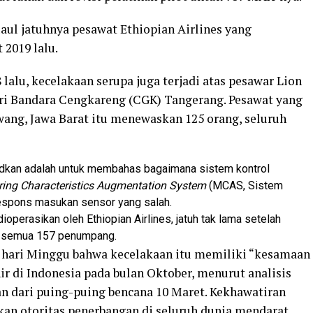
ul jatuhnya pesawat Ethiopian Airlines yang
2019 lalu.
lalu, kecelakaan serupa juga terjadi atas pesawar Lion
ari Bandara Cengkareng (CGK) Tangerang. Pesawat yang
awang, Jawa Barat itu menewaskan 125 orang, seluruh
dkan adalah untuk membahas bagaimana sistem kontrol
ing Characteristics Augmentation System
(MCAS, Sistem
espons masukan sensor yang salah.
erasikan oleh Ethiopian Airlines, jatuh tak lama setelah
n semua 157 penumpang.
hari Minggu bahwa kecelakaan itu memiliki “kesamaan
ir di Indonesia pada bulan Oktober, menurut analisis
n dari puing-puing bencana 10 Maret. Kekhawatiran
an otoritas penerbangan di seluruh dunia mendarat