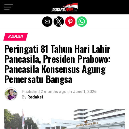
Exit mobile version
KABAR
Peringati 81 Tahun Hari Lahir
Pancasila, Presiden Prabowo:
Pancasila Konsensus Agung
Pemersatu Bangsa
Published
2 months ago
on
June 1, 2026
By
Redaksi