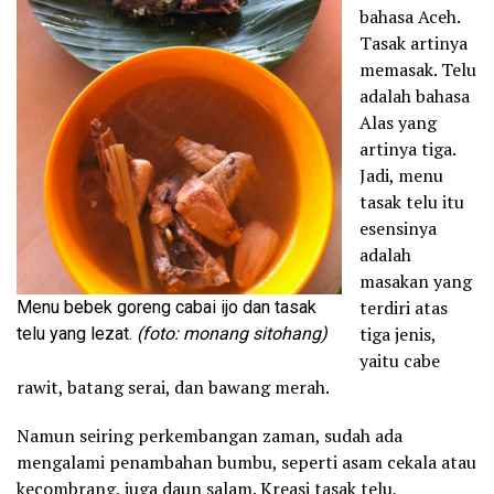
bahasa Aceh.
Tasak artinya
memasak. Telu
adalah bahasa
Alas yang
artinya tiga.
Jadi, menu
tasak telu itu
esensinya
adalah
masakan yang
terdiri atas
Menu bebek goreng cabai ijo dan tasak
tiga jenis,
telu yang lezat.
(foto: monang sitohang)
yaitu cabe
rawit, batang serai, dan bawang merah.
Namun seiring perkembangan zaman, sudah ada
mengalami penambahan bumbu, seperti asam cekala atau
kecombrang, juga daun salam. Kreasi tasak telu,