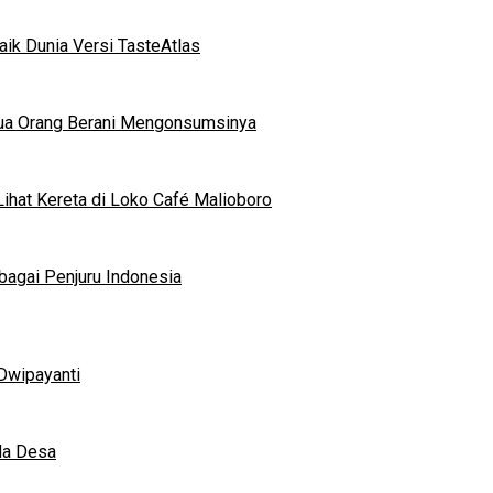
ik Dunia Versi TasteAtlas
mua Orang Berani Mengonsumsinya
ihat Kereta di Loko Café Malioboro
bagai Penjuru Indonesia
Dwipayanti
da Desa