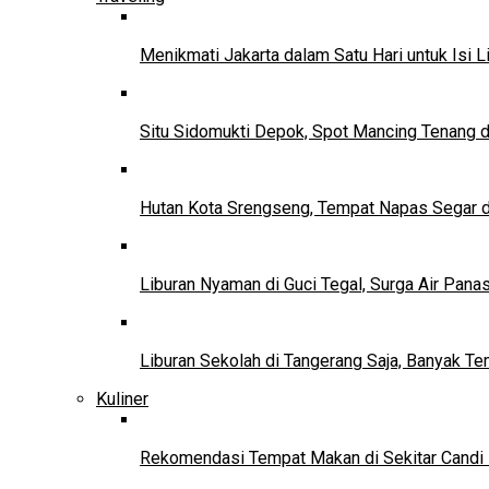
Menikmati Jakarta dalam Satu Hari untuk Isi L
Situ Sidomukti Depok, Spot Mancing Tenang 
Hutan Kota Srengseng, Tempat Napas Segar di
Liburan Nyaman di Guci Tegal, Surga Air Pana
Liburan Sekolah di Tangerang Saja, Banyak Te
Kuliner
Rekomendasi Tempat Makan di Sekitar Candi