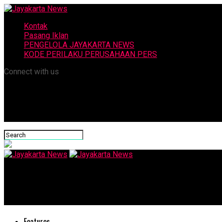
Kontak
Pasang Iklan
PENGELOLA JAYAKARTA NEWS
KODE PERILAKU PERUSAHAAN PERS
Connect with us
Jayakarta News
Sensasi Hujan Lampion di Kali Surabaya
Features