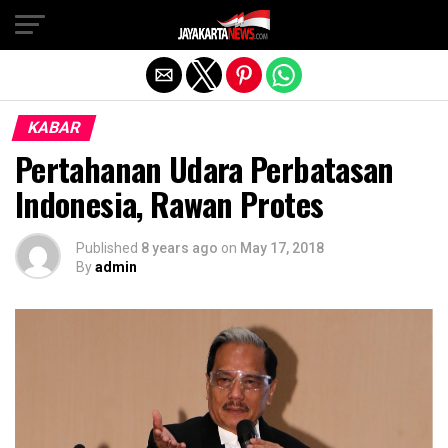
Exit mobile version
KABAR
Pertahanan Udara Perbatasan
Indonesia, Rawan Protes
Published
8 years ago
on
May 17, 2018
By
admin