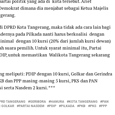
artai politik yang ada di kota tersebut. Arief
 Demokrat dimana dia menjabat sebagai Ketua Majelis
ngerang.
 DPRD Kota Tangerang, maka tidak ada cara lain bagi
dernya pada Pilkada nanti harus berkoalisi dengan
inimal dengan 10 kursi (20% dari jumlah kursi dewan)
ah suara pemilih. Untuk syarat minimal itu, Partai
PDIP, untuk memastikan Walikota Tangerang sekarang
 meliputi: PDIP dengan 10 kursi, Golkar dan Gerindra
KB dan PPP masing-masing 5 kursi, PKS dan PAN
i serta Nasdem 2 kursi. ***
PRD TANGERANG
GERIBDRA
HANURA
KOTA TANGERANG
PAN
I GOLKAR
PARTAI NASDEM
PDIP
PILKADA
PKB
PKS
PPP