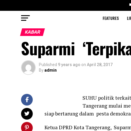
FEATURES
LI
KABAR
Suparmi ‘Terpika
Published
9 years ago
on
April 28, 2017
By
admin
SUHU politik terkait
Tangerang mulai me
siap bertarung dalam pesta demokras
Ketua DPRD Kota Tangerang, Suparmi 