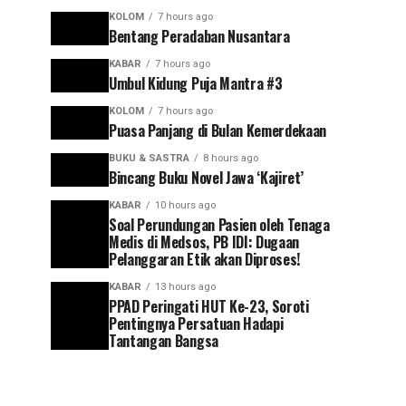
KOLOM
7 hours ago
Bentang Peradaban Nusantara
KABAR
7 hours ago
Umbul Kidung Puja Mantra #3
KOLOM
7 hours ago
Puasa Panjang di Bulan Kemerdekaan
BUKU & SASTRA
8 hours ago
Bincang Buku Novel Jawa ‘Kajiret’
KABAR
10 hours ago
Soal Perundungan Pasien oleh Tenaga
Medis di Medsos, PB IDI: Dugaan
Pelanggaran Etik akan Diproses!
KABAR
13 hours ago
PPAD Peringati HUT Ke-23, Soroti
Pentingnya Persatuan Hadapi
Tantangan Bangsa