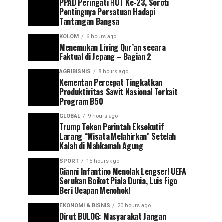
PPAD Peringati HUT Ke-23, Soroti
Pentingnya Persatuan Hadapi
Tantangan Bangsa
KOLOM
6 hours ago
Menemukan Living Qur’an secara
Faktual di Jepang – Bagian 2
AGRIBISNIS
8 hours ago
Kementan Percepat Tingkatkan
Produktivitas Sawit Nasional Terkait
Program B50
GLOBAL
9 hours ago
Trump Teken Perintah Eksekutif
Larang “Wisata Melahirkan” Setelah
Kalah di Mahkamah Agung
SPORT
15 hours ago
Gianni Infantino Menolak Lengser! UEFA
Serukan Boikot Piala Dunia, Luis Figo
Beri Ucapan Menohok!
EKONOMI & BISNIS
20 hours ago
Dirut BULOG: Masyarakat Jangan