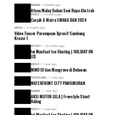
KABAR
3 weeks ago
Afnan Malay Dalam Seni Rupa Abstrak
VIDEO
7 months ago
Curpik & Matre EMAKA BAN 2024
VIDEO
9 months ago
Video Teaser Perempuan Xpresif Sambung
Kreasi 1
SPORT
12 months ago
Ini Manfaat Ice Skating | HOLIDAY ON
ICE
VIDEO
1 year ago
MIND ID dan Mangrove di Belawan
TRAVELING
1 year ago
WATERFRONT CITY PANGURURAN
KABAR
1 year ago
AKSI MOTOR GILA | Freestyle Stunt
Riding
VIDEO
1 year ago
Ini Manfaat Ice Skating | HOLIDAY ON