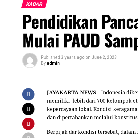
KABAR
Pendidikan Panca
Mulai PAUD Samp
Published
3 years ago
on
June 2, 2023
By
admin
JAYAKARTA NEWS
– Indonesia dike
memiliki lebih dari 700 kelompok et
kepercayaan lokal. Kondisi keragama
dan dipertahankan melalui konstitusi
Berpijak dar kondisi tersebut, dalam