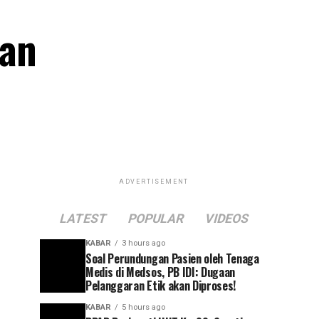
kan
ADVERTISEMENT
LATEST
POPULAR
VIDEOS
KABAR
3 hours ago
Soal Perundungan Pasien oleh Tenaga
Medis di Medsos, PB IDI: Dugaan
Pelanggaran Etik akan Diproses!
KABAR
5 hours ago