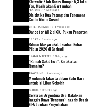
Khawatir Stok Beras Hampir 5,3 Juta
Ton, Masih akan Bertambah
FEATURE
4 weeks ago
Dialektika Dua Patung dan Fenomena
Candu Media Sosial
ENTERTAINMENT
4 weeks ago
Dance for All 2 di GKJ Pukau Penonton
SPORT
3 weeks ago
Ribuan Masyarakat Lesehan Nobar
Pildun 2026 di Grahadi
DRAMA & TEATER
3 days ago
“Rumah Sakit Jiwa”: Kritik atau
Ramalan?
TRAVELING
4 weeks ago
Menikmati Jakarta dalam Satu Hari
untuk Isi Libur Sekolah
GLOBAL
3 weeks ago
Selebrasi Argentina Usai Kalahkan
Inggris Bawa ‘Bencana’: Inggris Desak
FIFA Lalukan Penyelidikan