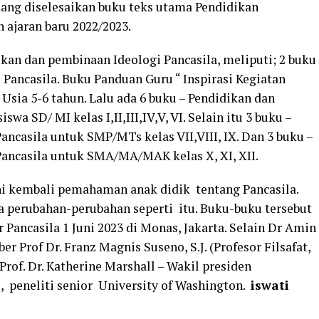
ang diselesaikan buku teks utama Pendidikan
n ajaran baru 2022/2023.
kan dan pembinaan Ideologi Pancasila, meliputi; 2 buku
Pancasila. Buku Panduan Guru “ Inspirasi Kegiatan
Usia 5-6 tahun. Lalu ada 6 buku – Pendidikan dan
wa SD/ MI kelas I,II,III,IV,V, VI. Selain itu 3 buku –
ncasila untuk SMP/MTs kelas VII,VIII, IX. Dan 3 buku –
ancasila untuk SMA/MA/MAK kelas X, XI, XII.
i kembali pemahaman anak didik tentang Pancasila.
a perubahan-perubahan seperti itu. Buku-buku tersebut
 Pancasila 1 Juni 2023 di Monas, Jakarta. Selain Dr Amin
r Prof Dr. Franz Magnis Suseno, S.J. (Profesor Filsafat,
Prof. Dr. Katherine Marshall – Wakil presiden
, peneliti senior University of Washington.
iswati