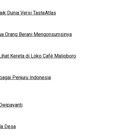
ik Dunia Versi TasteAtlas
mua Orang Berani Mengonsumsinya
ihat Kereta di Loko Café Malioboro
bagai Penjuru Indonesia
Dwipayanti
da Desa