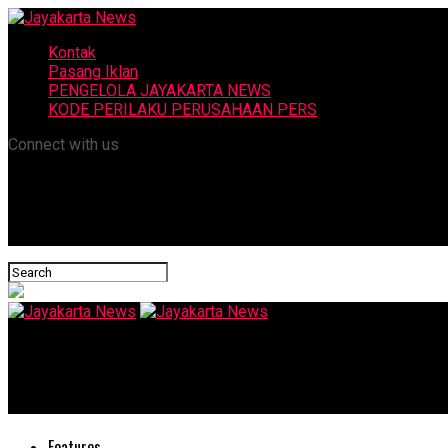
Kontak
Pasang Iklan
PENGELOLA JAYAKARTA NEWS
KODE PERILAKU PERUSAHAAN PERS
Connect with us
Jayakarta News
Presiden Prabowo Perkuat Dukungan bagi UMKM dan Percepata
Features