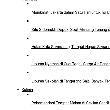
Menikmati Jakarta dalam Satu Hari untuk Isi L
Situ Sidomukti Depok, Spot Mancing Tenang 
Hutan Kota Srengseng, Tempat Napas Segar di
Liburan Nyaman di Guci Tegal, Surga Air Pana
Liburan Sekolah di Tangerang Saja, Banyak Te
Kuliner
Rekomendasi Tempat Makan di Sekitar Candi