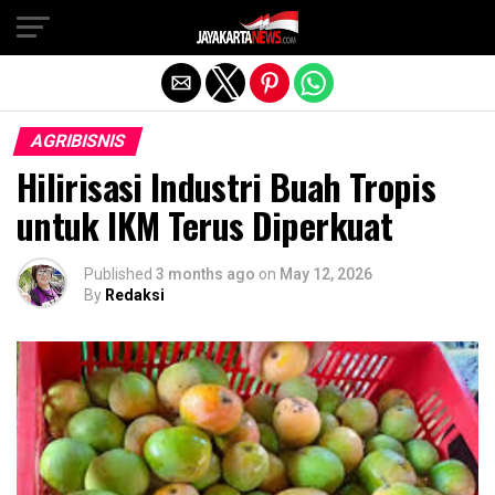
Exit mobile version
AGRIBISNIS
Hilirisasi Industri Buah Tropis
untuk IKM Terus Diperkuat
Published
3 months ago
on
May 12, 2026
By
Redaksi