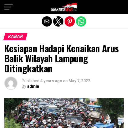
Exit mobile version
KABAR
Kesiapan Hadapi Kenaikan Arus
Balik Wilayah Lampung
Ditingkatkan
Published
4 years ago
on
May 7, 2022
By
admin