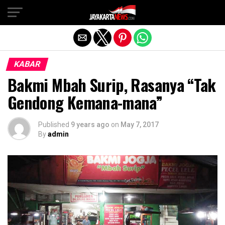
Exit mobile version
KABAR
Bakmi Mbah Surip, Rasanya “Tak
Gendong Kemana-mana”
Published
9 years ago
on
May 7, 2017
By
admin