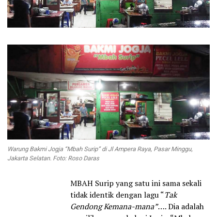
Warung Bakmi Jogja “Mbah Surip” di Jl Ampera Raya, Pasar Minggu,
Jakarta Selatan.
Foto: Roso Daras
MBAH Surip yang satu ini sama sekali
tidak identik dengan lagu “
Tak
Gendong Kemana-mana”
…. Dia adalah