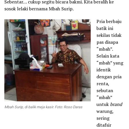
Sebentar… cukup segitu bicara bakmi. Kita beralih ke
sosok lelaki bernama Mbah Surip.
Pria berbaju
batik ini
sekilas tidak
pas disapa
“mbah”.
Selain kata
“mbah” yang
identik
dengan pria
renta,
sebutan
“mbah”
untuk
brand
Mbah Surip, di balik meja kasir.
Foto: Roso Daras
warung,
sering
ditafsir