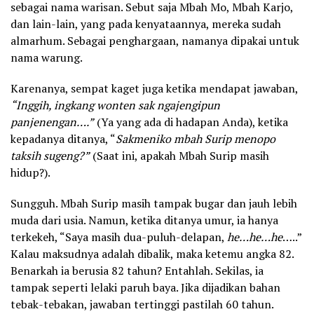
sebagai nama warisan. Sebut saja Mbah Mo, Mbah Karjo,
dan lain-lain, yang pada kenyataannya, mereka sudah
almarhum. Sebagai penghargaan, namanya dipakai untuk
nama warung.
Karenanya, sempat kaget juga ketika mendapat jawaban,
“Inggih, ingkang wonten sak ngajengipun
panjenengan….”
(Ya yang ada di hadapan Anda), ketika
kepadanya ditanya, “
Sakmeniko mbah Surip menopo
taksih sugeng?”
(Saat ini, apakah Mbah Surip masih
hidup?).
Sungguh. Mbah Surip masih tampak bugar dan jauh lebih
muda dari usia. Namun, ketika ditanya umur, ia hanya
terkekeh, “Saya masih dua-puluh-delapan,
he…he…he
…..”
Kalau maksudnya adalah dibalik, maka ketemu angka 82.
Benarkah ia berusia 82 tahun? Entahlah. Sekilas, ia
tampak seperti lelaki paruh baya. Jika dijadikan bahan
tebak-tebakan, jawaban tertinggi pastilah 60 tahun.