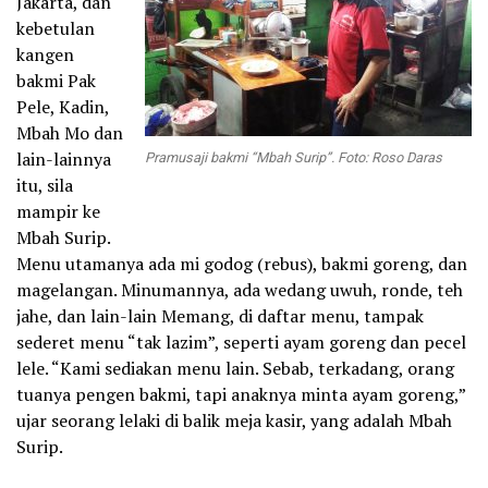
Jakarta, dan
kebetulan
kangen
bakmi Pak
Pele, Kadin,
Mbah Mo dan
lain-lainnya
Pramusaji bakmi “Mbah Surip”.
Foto: Roso Daras
itu, sila
mampir ke
Mbah Surip.
Menu utamanya ada mi godog (rebus), bakmi goreng, dan
magelangan. Minumannya, ada wedang uwuh, ronde, teh
jahe, dan lain-lain Memang, di daftar menu, tampak
sederet menu “tak lazim”, seperti ayam goreng dan pecel
lele. “Kami sediakan menu lain. Sebab, terkadang, orang
tuanya pengen bakmi, tapi anaknya minta ayam goreng,”
ujar seorang lelaki di balik meja kasir, yang adalah Mbah
Surip.