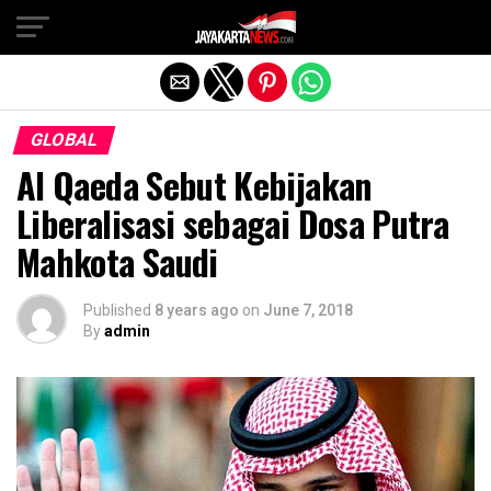
Exit mobile version
GLOBAL
Al Qaeda Sebut Kebijakan
Liberalisasi sebagai Dosa Putra
Mahkota Saudi
Published
8 years ago
on
June 7, 2018
By
admin