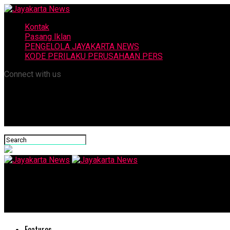
Kontak
Pasang Iklan
PENGELOLA JAYAKARTA NEWS
KODE PERILAKU PERUSAHAAN PERS
Connect with us
Jayakarta News
Retno: Kekerasan di Dunia Pendidikan Semakin Masif
Features