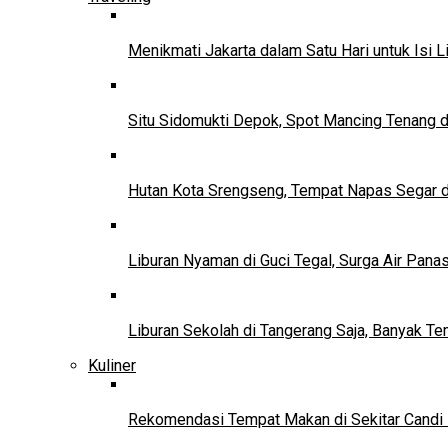
Menikmati Jakarta dalam Satu Hari untuk Isi L
Situ Sidomukti Depok, Spot Mancing Tenang 
Hutan Kota Srengseng, Tempat Napas Segar di
Liburan Nyaman di Guci Tegal, Surga Air Pana
Liburan Sekolah di Tangerang Saja, Banyak Te
Kuliner
Rekomendasi Tempat Makan di Sekitar Candi