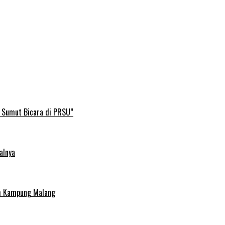
B Sumut Bicara di PRSU”
alnya
uh Kampung Malang