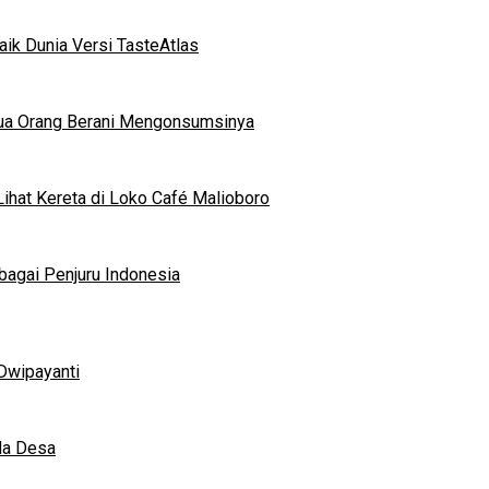
ik Dunia Versi TasteAtlas
mua Orang Berani Mengonsumsinya
ihat Kereta di Loko Café Malioboro
bagai Penjuru Indonesia
Dwipayanti
da Desa