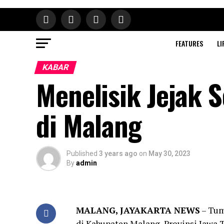
FEATURES
LI
KABAR
Menelisik Jejak 
di Malang
Published
3 years ago
on
May 30, 2023
By
admin
MALANG, JAYAKARTA NEWS
– Tum
di Kabupaten Malang, Provinsi Jawa 