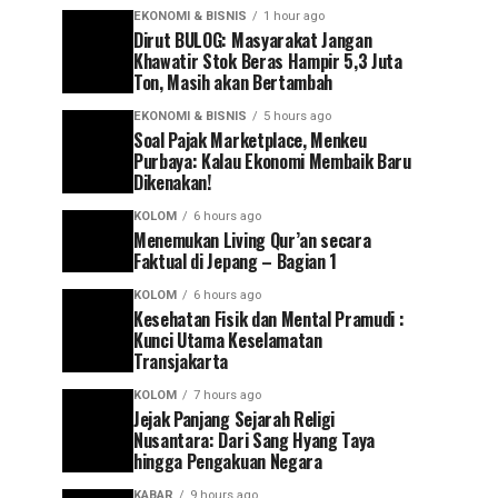
EKONOMI & BISNIS
1 hour ago
Dirut BULOG: Masyarakat Jangan
Khawatir Stok Beras Hampir 5,3 Juta
Ton, Masih akan Bertambah
EKONOMI & BISNIS
5 hours ago
Soal Pajak Marketplace, Menkeu
Purbaya: Kalau Ekonomi Membaik Baru
Dikenakan!
KOLOM
6 hours ago
Menemukan Living Qur’an secara
Faktual di Jepang – Bagian 1
KOLOM
6 hours ago
Kesehatan Fisik dan Mental Pramudi :
Kunci Utama Keselamatan
Transjakarta
KOLOM
7 hours ago
Jejak Panjang Sejarah Religi
Nusantara: Dari Sang Hyang Taya
hingga Pengakuan Negara
KABAR
9 hours ago