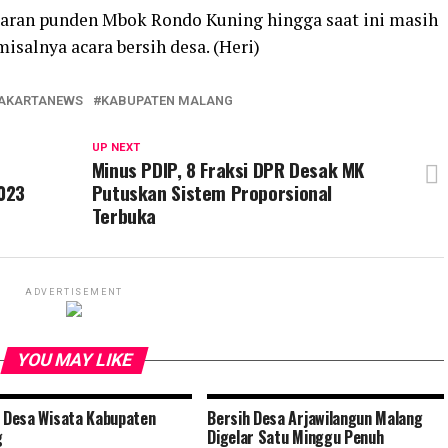
taran punden Mbok Rondo Kuning hingga saat ini masih
salnya acara bersih desa. (Heri)
AKARTANEWS
KABUPATEN MALANG
UP NEXT
Minus PDIP, 8 Fraksi DPR Desak MK
023
Putuskan Sistem Proporsional
Terbuka
ADVERTISEMENT
YOU MAY LIKE
h Desa Wisata Kabupaten
Bersih Desa Arjawilangun Malang
g
Digelar Satu Minggu Penuh