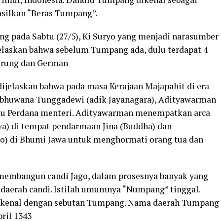
asilkan “Beras Tumpang”.
ang pada Sabtu (27/5), Ki Suryo yang menjadi narasumber
laskan bahwa sebelum Tumpang ada, dulu terdapat 4
Warung dan German
dijelaskan bahwa pada masa Kerajaan Majapahit di era
ribhuwana Tunggadewi (adik Jayanagara), Adityawarman
au Perdana menteri. Adityawarman menempatkan arca
tva) di tempat pendarmaan Jina (Buddha) dan
o) di Bhumi Jawa untuk menghormati orang tua dan
membangun candi Jago, dalam prosesnya banyak yang
n daerah candi. Istilah umumnya “Numpang” tinggal.
dikenal dengan sebutan Tumpang. Nama daerah Tumpang
pril 1343