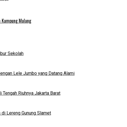
uh Kampung Malang
ibur Sekolah
dengan Lele Jumbo yang Datang Alami
 Tengah Riuhnya Jakarta Barat
s di Lereng Gunung Slamet