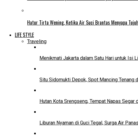
Hatur Tirta Wening, Ketika Air Suci Brantas Menyapa Tuj
LIFE STYLE
Traveling
Menikmati Jakarta dalam Satu Hari untuk Isi L
Situ Sidomukti Depok, Spot Mancing Tenang 
Hutan Kota Srengseng, Tempat Napas Segar di
Liburan Nyaman di Guci Tegal, Surga Air Pana