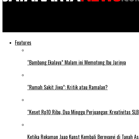
Jayakarta News
Pedagang Pasar Bisa Retur Stok Lama Minyak Goreng ke Agen d
Features
“Bambang Ekalaya” Malam ini Memotong Ibu Jarinya
“Rumah Sakit Jiwa”: Kritik atau Ramalan?
“Keset Rp10 Ribu, Dua Minggu Perjuangan: Kreativitas SL
Ketika Rekaman Jaap Kunst Kembali Bernyanyi di Tanah As