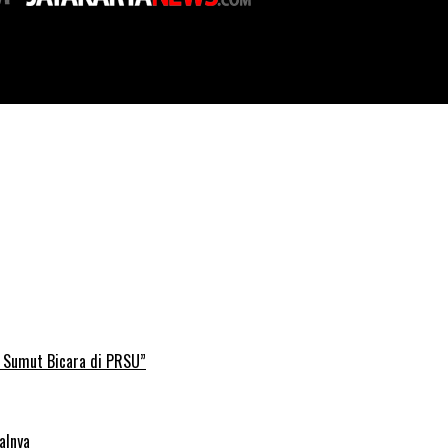
engan Harga Sesuai HET
B Sumut Bicara di PRSU”
alnya