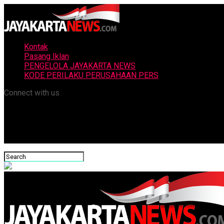
Kontak
Pasang Iklan
PENGELOLA JAYAKARTA NEWS
KODE PERILAKU PERUSAHAAN PERS
Connect with us