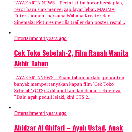
JAYAKARTA NEWS – Pecinta film horor bersiaplah,
teror baru siap menyergap layar lebar. MAGMA
Entertainment bersama Wahana Kreator dan
Sinemaku Pictures merilis trailer dan poster resmi...
Entertainment
4 years ago
Cek Toko Sebelah-2, Film Ranah Wanita
Akhir Tahun
JAYAKARTANEWS – Enam tahun berlalu, penonton
banyak mempertanyakan kapan film ‘Cek Toko
Sebelah’ (CTS) 2 dilanjutkan dan dibuat sekuelnya.
“Dulu agak peduli lelaki, kini CTS 2...
Entertainment
4 years ago
Abidzar Al Ghifari – Ayah Ustad, Anak