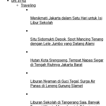
LIFE STYLE
Traveling
Menikmati Jakarta dalam Satu Hari untuk Isi
Libur Sekolah
Situ Sidomukti Depok, Spot Mancing Tenang
dengan Lele Jumbo yang Datang Alami
Hutan Kota Srengseng, Tempat Napas Segar
di Tengah Riuhnya Jakarta Barat
Liburan Nyaman di Guci Tegal, Surga Air
Panas di Lereng Gunung Slamet
Liburan Sekolah di Tangerang Saja, Banyak