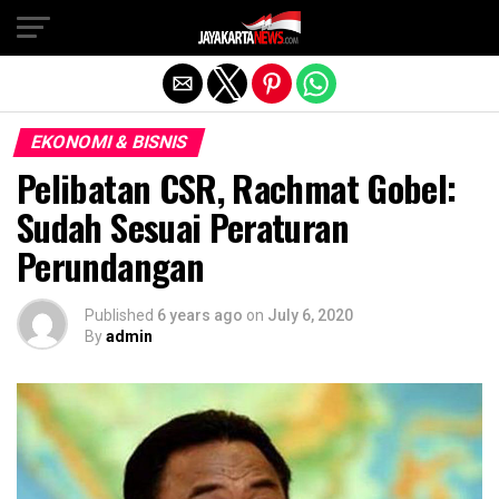
Exit mobile version
EKONOMI & BISNIS
Pelibatan CSR, Rachmat Gobel:
Sudah Sesuai Peraturan
Perundangan
Published
6 years ago
on
July 6, 2020
By
admin