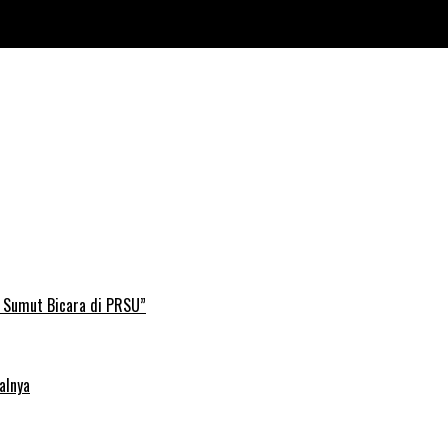
B Sumut Bicara di PRSU”
alnya