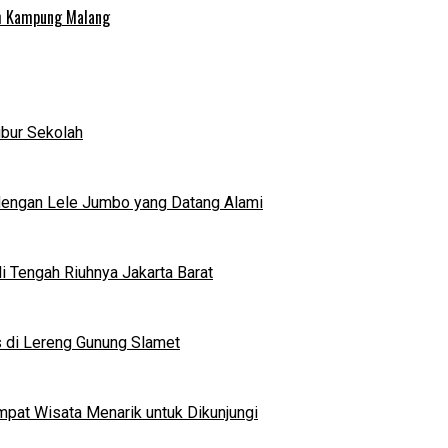
uh Kampung Malang
ibur Sekolah
dengan Lele Jumbo yang Datang Alami
 Tengah Riuhnya Jakarta Barat
s di Lereng Gunung Slamet
mpat Wisata Menarik untuk Dikunjungi