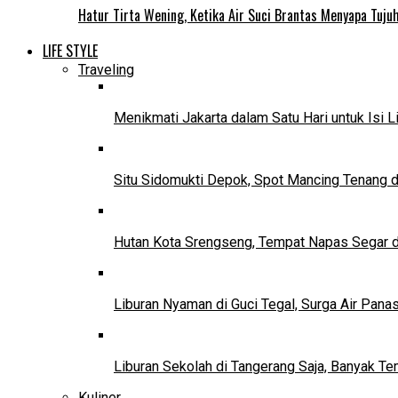
Hatur Tirta Wening, Ketika Air Suci Brantas Menyapa Tuj
LIFE STYLE
Traveling
Menikmati Jakarta dalam Satu Hari untuk Isi L
Situ Sidomukti Depok, Spot Mancing Tenang 
Hutan Kota Srengseng, Tempat Napas Segar di
Liburan Nyaman di Guci Tegal, Surga Air Pana
Liburan Sekolah di Tangerang Saja, Banyak Te
Kuliner