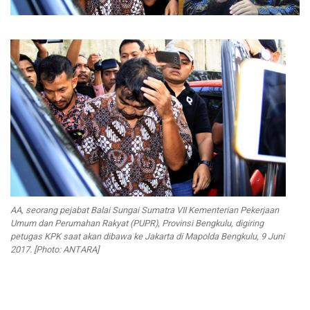
AA, seorang pejabat Balai Sungai Sumatra VII Kementerian Pekerjaan
Umum dan Perumahan Rakyat (PUPR), Provinsi Bengkulu, digiring
petugas KPK saat akan dibawa ke Jakarta di Mapolda Bengkulu, 9 Juni
2017. [Photo: ANTARA]