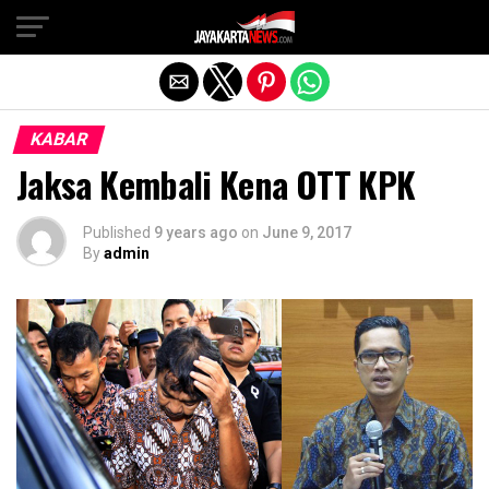
Exit mobile version
KABAR
Jaksa Kembali Kena OTT KPK
Published
9 years ago
on
June 9, 2017
By
admin