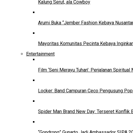
Kalung Serut, ala Cowboy
Arumi Buka “Jember Fashion Kebaya Nusantar
Mayoritas Komunitas Pecinta Kebaya Inginkan
Entertainment
Film ‘Seni Merayu Tuhan’: Perjalanan Spiritu
Locker: Band Campuran Ceco Pengusung Pop 
Spider Man Brand New Day: Terseret Konflik 
“Gondrong” Gunarto Jadi Ambassador SIPA 2