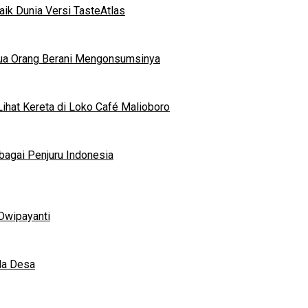
ik Dunia Versi TasteAtlas
mua Orang Berani Mengonsumsinya
ihat Kereta di Loko Café Malioboro
bagai Penjuru Indonesia
Dwipayanti
da Desa