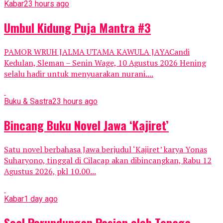
Kabar
23 hours ago
Umbul Kidung Puja Mantra #3
PAMOR WRUH JALMA UTAMA KAWULA JAYACandi
Kedulan, Sleman – Senin Wage, 10 Agustus 2026 Hening
selalu hadir untuk menyuarakan nurani....
Buku & Sastra
23 hours ago
Bincang Buku Novel Jawa ‘Kajiret’
Satu novel berbahasa Jawa berjudul ‘Kajiret’ karya Yonas
Suharyono, tinggal di Cilacap akan dibincangkan, Rabu 12
Agustus 2026, pkl 10.00...
Kabar
1 day ago
Soal Perundungan Pasien oleh Tenaga