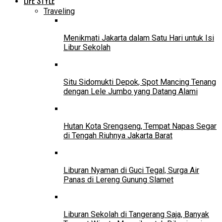
LIFE STYLE
Traveling
Menikmati Jakarta dalam Satu Hari untuk Isi
Libur Sekolah
Situ Sidomukti Depok, Spot Mancing Tenang
dengan Lele Jumbo yang Datang Alami
Hutan Kota Srengseng, Tempat Napas Segar
di Tengah Riuhnya Jakarta Barat
Liburan Nyaman di Guci Tegal, Surga Air
Panas di Lereng Gunung Slamet
Liburan Sekolah di Tangerang Saja, Banyak