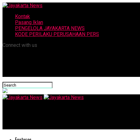
Kontak
Pasang Iklan
PENGELOLA JAYAKARTA NEWS
KODE PERILAKU PERUSAHAAN PERS
Connect with us
Jayakarta News
Gerendeng Cisadane
Features