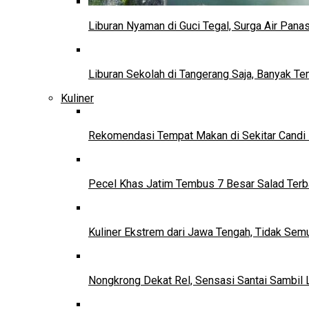
Liburan Nyaman di Guci Tegal, Surga Air Pana
Liburan Sekolah di Tangerang Saja, Banyak Te
Kuliner
Rekomendasi Tempat Makan di Sekitar Candi
Pecel Khas Jatim Tembus 7 Besar Salad Terba
Kuliner Ekstrem dari Jawa Tengah, Tidak Se
Nongkrong Dekat Rel, Sensasi Santai Sambil L