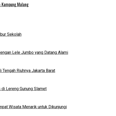
uh Kampung Malang
ibur Sekolah
dengan Lele Jumbo yang Datang Alami
 Tengah Riuhnya Jakarta Barat
s di Lereng Gunung Slamet
mpat Wisata Menarik untuk Dikunjungi