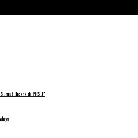
B Sumut Bicara di PRSU”
alnya