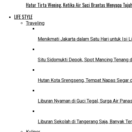
Hatur Tirta Wening, Ketika Air Suci Brantas Menyapa Tuj
LIFE STYLE
Traveling
Menikmati Jakarta dalam Satu Hari untuk Isi L
Situ Sidomukti Depok, Spot Mancing Tenang 
Hutan Kota Srengseng, Tempat Napas Segar di
Liburan Nyaman di Guci Tegal, Surga Air Pana
Liburan Sekolah di Tangerang Saja, Banyak Te
Kuliner