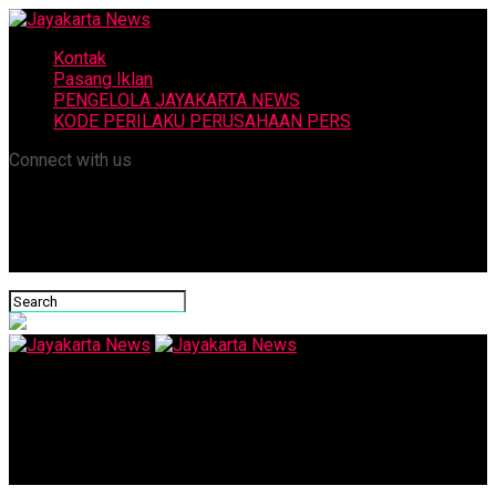
Kontak
Pasang Iklan
PENGELOLA JAYAKARTA NEWS
KODE PERILAKU PERUSAHAAN PERS
Connect with us
Jayakarta News
Siswa SD di Dampit Malang Gagal Diculik dengan Bujukan Uang
Rp50 Ribu