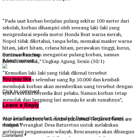
“Pada saat korban berjalan pulang sekitar 100 meter dari
sekolah, korban dihampiri oleh seorang laki-laki yang
mengendarai sepeda motor Honda Beat warna merah,
Nopol tidak diketahui, tanpa helm, memakai masker warna
hitam, jaket hitam, celana hitam, perawakan tinggi, kurus,
menawarkan mau mengantar pulang korban, namun
Continue Reading
korban menolak,” Ungkap Agung. Senin (30/1)
Advertisement
“Kemudian laki-laki yang tidak dikenal tersebut
mengeluarkan selembar uang Rp 50.000 dan kembali
You may like
membujuk korban akan memberikan uang tersebut dengan
Click to comment
syarat korban bersedia ikut pelaku. Namun korban tetap
menolak dan langsung lari menuju ke arah rumahnya”,
Leave a Reply
tambahnya.
Atas kejadian tersebut, Kapolsek Dampit berkoordinasi
Your email address will not be published.
Required fields are
dengan Perangkat Desa Baturetno untuk melakukan
marked
*
antisipasi pengamanan wilayah. Rencananya akan dibangun
Comment
*