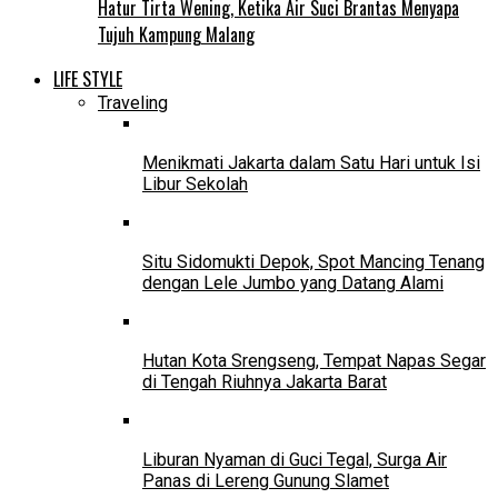
Hatur Tirta Wening, Ketika Air Suci Brantas Menyapa
Tujuh Kampung Malang
LIFE STYLE
Traveling
Menikmati Jakarta dalam Satu Hari untuk Isi
Libur Sekolah
Situ Sidomukti Depok, Spot Mancing Tenang
dengan Lele Jumbo yang Datang Alami
Hutan Kota Srengseng, Tempat Napas Segar
di Tengah Riuhnya Jakarta Barat
Liburan Nyaman di Guci Tegal, Surga Air
Panas di Lereng Gunung Slamet