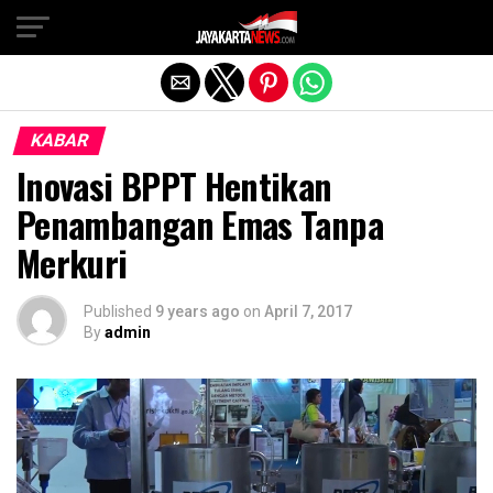
Exit mobile version
KABAR
Inovasi BPPT Hentikan
Penambangan Emas Tanpa
Merkuri
Published
9 years ago
on
April 7, 2017
By
admin