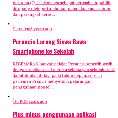
pertama (Q-1) bisnisnya sebagai perusahaan publik,
ditopang oleh pertumbuhan penjualan smartphone
dan perangkat keras...
Parenting
8 years ago
Perancis Larang Siswa Bawa
Smartphone ke Sekolah
KEGEMARAN banyak pelajar Perancis berasyik-asyik
dengan media sosial mereka selama jam sekolah tidak
dapat dinikmati lagi pada tahun depan, setelah
parlemen Prancis menyetujui pelarangan
penggunaan ponsel...
TELKO
8 years ago
Plus minus penggunaan aplikasi