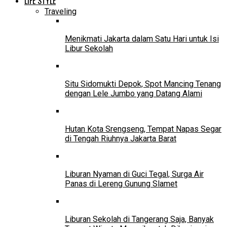
LIFE STYLE
Traveling
Menikmati Jakarta dalam Satu Hari untuk Isi
Libur Sekolah
Situ Sidomukti Depok, Spot Mancing Tenang
dengan Lele Jumbo yang Datang Alami
Hutan Kota Srengseng, Tempat Napas Segar
di Tengah Riuhnya Jakarta Barat
Liburan Nyaman di Guci Tegal, Surga Air
Panas di Lereng Gunung Slamet
Liburan Sekolah di Tangerang Saja, Banyak