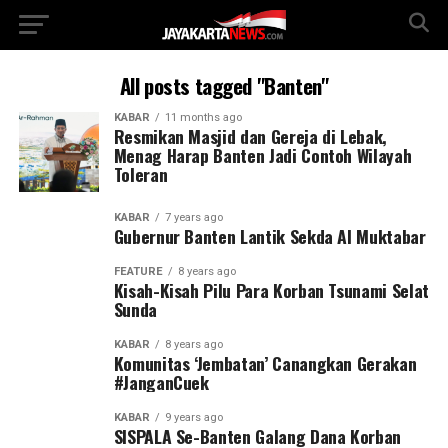
All posts tagged "Banten"
KABAR
11 months ago
Resmikan Masjid dan Gereja di Lebak,
Menag Harap Banten Jadi Contoh Wilayah
Toleran
KABAR
7 years ago
Gubernur Banten Lantik Sekda Al Muktabar
FEATURE
8 years ago
Kisah-Kisah Pilu Para Korban Tsunami Selat
Sunda
KABAR
8 years ago
Komunitas ‘Jembatan’ Canangkan Gerakan
#JanganCuek
KABAR
9 years ago
SISPALA Se-Banten Galang Dana Korban