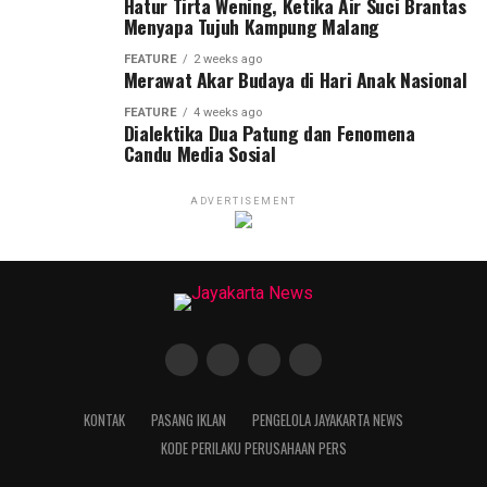
Hatur Tirta Wening, Ketika Air Suci Brantas
Menyapa Tujuh Kampung Malang
FEATURE
2 weeks ago
Merawat Akar Budaya di Hari Anak Nasional
FEATURE
4 weeks ago
Dialektika Dua Patung dan Fenomena
Candu Media Sosial
ADVERTISEMENT
KONTAK
PASANG IKLAN
PENGELOLA JAYAKARTA NEWS
KODE PERILAKU PERUSAHAAN PERS