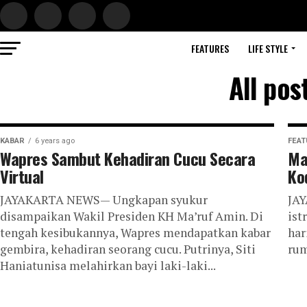
FEATURES
LIFE STYLE
All pos
KABAR
6 years ago
FEAT
Wapres Sambut Kehadiran Cucu Secara
Ma
Virtual
Ko
JAYAKARTA NEWS— Ungkapan syukur
JA
disampaikan Wakil Presiden KH Ma’ruf Amin. Di
ist
tengah kesibukannya, Wapres mendapatkan kabar
har
gembira, kehadiran seorang cucu. Putrinya, Siti
rum
Haniatunisa melahirkan bayi laki-laki...