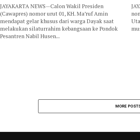
JAYAKARTA NEWS—Calon Wakil Presiden
JAY
(Cawapres) nomor urut 01, KH. Ma’ruf Amin
nom
mendapat gelar khusus dari warga Dayak saat
Uta
melakukan silaturrahim kebangsaan ke Pondok
mus
Pesantren Nabil Husen...
MORE POST