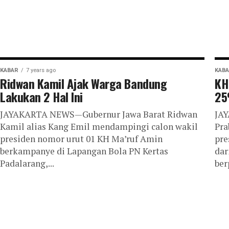
KABAR
7 years ago
KAB
Ridwan Kamil Ajak Warga Bandung
KH
Lakukan 2 Hal Ini
25
JAYAKARTA NEWS—Gubernur Jawa Barat Ridwan
JAY
Kamil alias Kang Emil mendampingi calon wakil
Pra
presiden nomor urut 01 KH Ma’ruf Amin
pre
berkampanye di Lapangan Bola PN Kertas
dar
Padalarang,...
ber