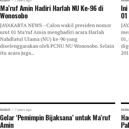
KABAR
7 years ago
KAB
Ma’ruf Amin Hadiri Harlah NU Ke-96 di
In
Wonosobo
01
JAYAKARTA NEWS—Calon wakil presiden nomor
JA
urut 01 Ma’ruf Amin menghadiri acara Harlah
men
Nahdlatul Ulama (NU) ke-96 yang
01,
diselenggarakan oleh PCNU NU Wonosobo. Selain
dig
itu acara juga...
2019
KABAR
7 years ago
KAB
Gelar ‘Pemimpin Bijaksana’ untuk Ma’ruf
Ha
Amin
Pa