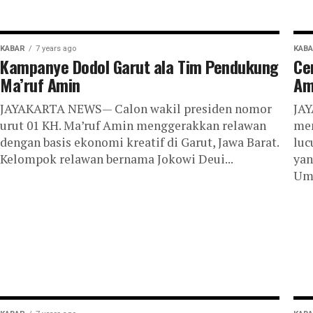
KABAR
7 years ago
KAB
Kampanye Dodol Garut ala Tim Pendukung
Ce
Ma’ruf Amin
Am
JAYAKARTA NEWS— Calon wakil presiden nomor
JAY
urut 01 KH. Ma’ruf Amin menggerakkan relawan
men
dengan basis ekonomi kreatif di Garut, Jawa Barat.
luc
Kelompok relawan bernama Jokowi Deui...
yan
Umu