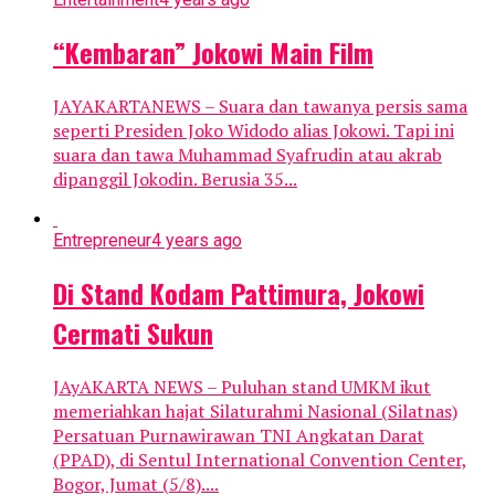
“Kembaran” Jokowi Main Film
JAYAKARTANEWS – Suara dan tawanya persis sama
seperti Presiden Joko Widodo alias Jokowi. Tapi ini
suara dan tawa Muhammad Syafrudin atau akrab
dipanggil Jokodin. Berusia 35...
Entrepreneur
4 years ago
Di Stand Kodam Pattimura, Jokowi
Cermati Sukun
JAyAKARTA NEWS – Puluhan stand UMKM ikut
memeriahkan hajat Silaturahmi Nasional (Silatnas)
Persatuan Purnawirawan TNI Angkatan Darat
(PPAD), di Sentul International Convention Center,
Bogor, Jumat (5/8)....