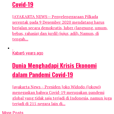
Covid-19
JAYAKARTA NEWS— Penyelenggaraan Pilkada
serentak pada 9 Desember 2020 mendatang harus
berjalan secara demokratis, luber (langsung, umum,
bebas, rahasia) dan jurdil (jujur, adil). Namun, di
tengah...
Kabar
6 years ago
Dunia Menghadapi Krisis Ekonomi
dalam Pandemi Covid-19
Jayakarta News – Presiden Joko Widodo (Jokowi)
menegaskan bahwa Covid-19 merupakan pandemi
global yang tidak saja terjadi di Indonesia, namun juga
terjadi di 215 negara lain di...
More Posts