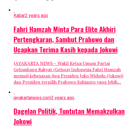
Kabar
2 years ago
Fahri Hamzah Minta Para Elite Akhiri
Pertengkaran, Sambut Prabowo dan
Ucapkan Terima Kasih kepada Jokowi
JAYAKARTA NEWS— Wakil Ketua Umum Partai
Gelombang Rakyat (Gelora) Indonesia Fahri Hamzah
memuji kebesaran jiwa Presiden Joko Widodo (Jokowi)
dan Presiden terpilih Prabowo Subianto yang lebih...
jayakartanews.com
3 years ago
Dagelan Politik, Tuntutan Memakzulkan
Jokowi