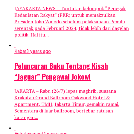
JAYAKARTA NEWS – Tuntutan kelompok “Penegak
Kedaulatan Rakyat” (PKR) untuk memakzulkan
Presiden Joko Widodo sebelum pelaksanaan Pemilu
serentak pada Februari 2024, tidak lebih dari dagelan
politik. Hal itu...
Kabar
3 years ago
Peluncuran Buku Tentang Kisah
“Jaguar” Pengawal Jokowi
JAKARTA – Rabu (26/7) lepas maghrib, suasana
Krakatau Grand Ballroom Oakwood Hotel &
Apartment, TMII, Jakarta Timur, semakin ramai.
Sementara di luar ballroom, bertebar ratusan
karangan...
Entertainment
4 years ago