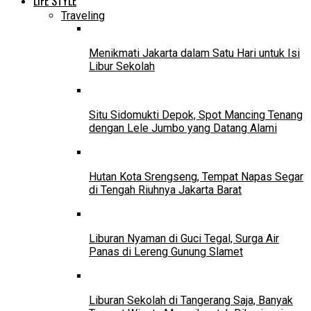
LIFE STYLE
Traveling
Menikmati Jakarta dalam Satu Hari untuk Isi
Libur Sekolah
Situ Sidomukti Depok, Spot Mancing Tenang
dengan Lele Jumbo yang Datang Alami
Hutan Kota Srengseng, Tempat Napas Segar
di Tengah Riuhnya Jakarta Barat
Liburan Nyaman di Guci Tegal, Surga Air
Panas di Lereng Gunung Slamet
Liburan Sekolah di Tangerang Saja, Banyak