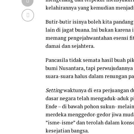
kelahirannya yang kemudian menjadi
Butir-butir isinya boleh kita pandan
lain di jagat buana. Ini bukan karen
memang pengejahwantahan esensi fit
damai dan sejahtera.
Pancasila tidak semata hasil buah pik
bumi Nusantara, tapi perwujudannya ju
suara-suara halus dalam renungan pa
Setting
waktunya di era perjuangan d
dasar negara telah mengaduk-aduk p
Ende – di bawah pohon sukun- melaink
merdeka menggedor-gedor jiwa mudan
”isme-isme” dan terolah dalam konsep
kesejatian bangsa.