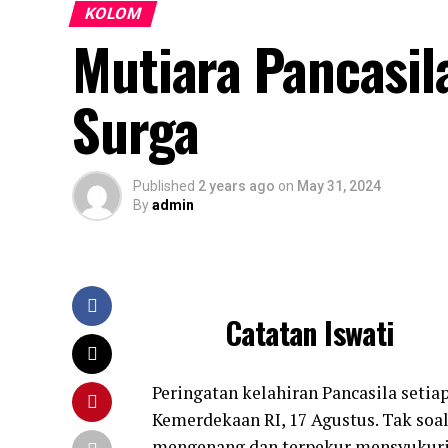
KOLOM
Mutiara Pancasil
Surga
Published
2 years ago
on
May 31, 2024
By
admin
Catatan Iswati
Peringatan kelahiran Pancasila setia
Kemerdekaan RI, 17 Agustus. Tak soa
mengenang dan terpekur mensyukuri d