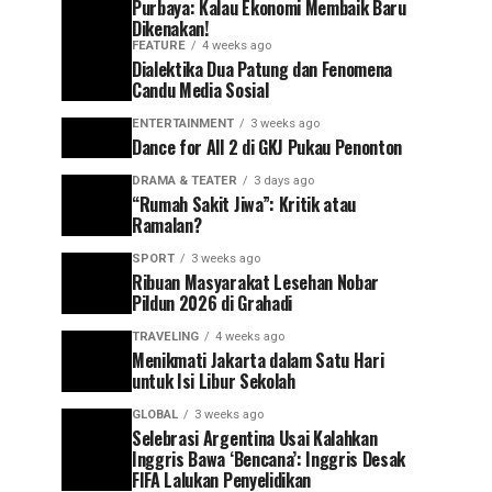
Purbaya: Kalau Ekonomi Membaik Baru
Dikenakan!
FEATURE
4 weeks ago
Dialektika Dua Patung dan Fenomena
Candu Media Sosial
ENTERTAINMENT
3 weeks ago
Dance for All 2 di GKJ Pukau Penonton
DRAMA & TEATER
3 days ago
“Rumah Sakit Jiwa”: Kritik atau
Ramalan?
SPORT
3 weeks ago
Ribuan Masyarakat Lesehan Nobar
Pildun 2026 di Grahadi
TRAVELING
4 weeks ago
Menikmati Jakarta dalam Satu Hari
untuk Isi Libur Sekolah
GLOBAL
3 weeks ago
Selebrasi Argentina Usai Kalahkan
Inggris Bawa ‘Bencana’: Inggris Desak
FIFA Lalukan Penyelidikan