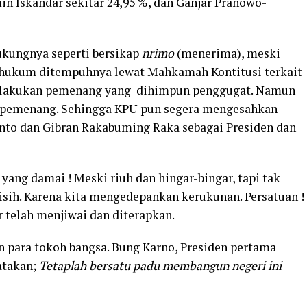
n Iskandar sekitar 24,95 %, dan Ganjar Pranowo-
ukungnya seperti bersikap
nrimo
(menerima), meski
 hukum ditempuhnya lewat Mahkamah Kontitusi terkait
ilakukan pemenang yang dihimpun penggugat. Namun
 pemenang. Sehingga KPU pun segera mengesahkan
to dan Gibran Rakabuming Raka sebagai Presiden dan
yang damai ! Meski riuh dan hingar-bingar, tapi tak
isih. Karena kita mengedepankan kerukunan. Persatuan !
r telah menjiwai dan diterapkan.
an para tokoh bangsa. Bung Karno, Presiden pertama
atakan;
Tetaplah bersatu padu membangun negeri ini