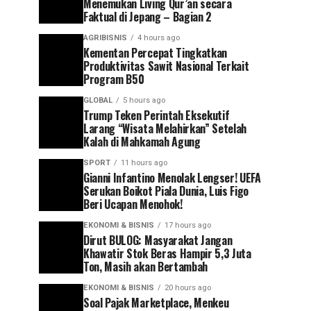
Menemukan Living Qur’an secara
Faktual di Jepang – Bagian 2
AGRIBISNIS
4 hours ago
Kementan Percepat Tingkatkan
Produktivitas Sawit Nasional Terkait
Program B50
GLOBAL
5 hours ago
Trump Teken Perintah Eksekutif
Larang “Wisata Melahirkan” Setelah
Kalah di Mahkamah Agung
SPORT
11 hours ago
Gianni Infantino Menolak Lengser! UEFA
Serukan Boikot Piala Dunia, Luis Figo
Beri Ucapan Menohok!
EKONOMI & BISNIS
17 hours ago
Dirut BULOG: Masyarakat Jangan
Khawatir Stok Beras Hampir 5,3 Juta
Ton, Masih akan Bertambah
EKONOMI & BISNIS
20 hours ago
Soal Pajak Marketplace, Menkeu