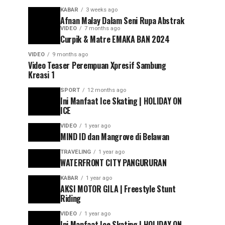
KABAR
3 weeks ago
Afnan Malay Dalam Seni Rupa Abstrak
VIDEO
7 months ago
Curpik & Matre EMAKA BAN 2024
VIDEO
9 months ago
Video Teaser Perempuan Xpresif Sambung
Kreasi 1
SPORT
12 months ago
Ini Manfaat Ice Skating | HOLIDAY ON
ICE
VIDEO
1 year ago
MIND ID dan Mangrove di Belawan
TRAVELING
1 year ago
WATERFRONT CITY PANGURURAN
KABAR
1 year ago
AKSI MOTOR GILA | Freestyle Stunt
Riding
VIDEO
1 year ago
Ini Manfaat Ice Skating | HOLIDAY ON