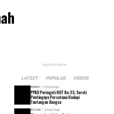
nah
ADVERTISEMENT
LATEST
POPULAR
VIDEOS
KABAR
2 hours ago
PPAD Peringati HUT Ke-23, Soroti
Pentingnya Persatuan Hadapi
Tantangan Bangsa
KOLOM
2 hours ago