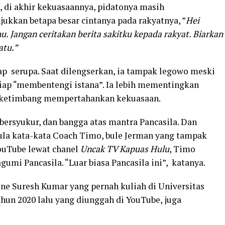
, di akhir kekuasaannya, pidatonya masih
ukkan betapa besar cintanya pada rakyatnya, ”
Hei
. Jangan ceritakan berita sakitku kepada rakyat. Biarkan
atu.”
kap serupa. Saat dilengserkan, ia tampak legowo meski
iap “membentengi istana”. Ia lebih mementingkan
n ketimbang mempertahankan kekuasaan.
bersyukur, dan bangga atas mantra Pancasila. Dan
pula kata-kata Coach Timo, bule Jerman yang tampak
ouTube lewat chanel
Uncak TV Kapuas Hulu
, Timo
i Pancasila. “Luar biasa Pancasila ini”, katanya.
ine Suresh Kumar yang pernah kuliah di Universitas
ahun 2020 lalu yang diunggah di YouTube, juga