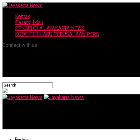
Kontak
Pasang Iklan
PENGELOLA JAYAKARTA NEWS
KODE PERILAKU PERUSAHAAN PERS
Connect with us
Jayakarta News
Wawancara dengan Erik Tohir
Features