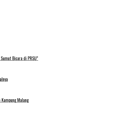
B Sumut Bicara di PRSU”
alnya
uh Kampung Malang