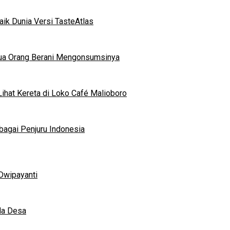
ik Dunia Versi TasteAtlas
mua Orang Berani Mengonsumsinya
ihat Kereta di Loko Café Malioboro
bagai Penjuru Indonesia
Dwipayanti
da Desa