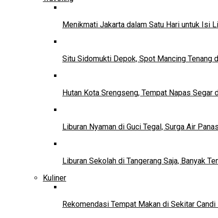
Menikmati Jakarta dalam Satu Hari untuk Isi L
Situ Sidomukti Depok, Spot Mancing Tenang 
Hutan Kota Srengseng, Tempat Napas Segar di
Liburan Nyaman di Guci Tegal, Surga Air Pana
Liburan Sekolah di Tangerang Saja, Banyak Te
Kuliner
Rekomendasi Tempat Makan di Sekitar Candi