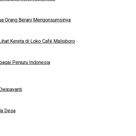
mua Orang Berani Mengonsumsinya
ihat Kereta di Loko Café Malioboro
bagai Penjuru Indonesia
Dwipayanti
da Desa