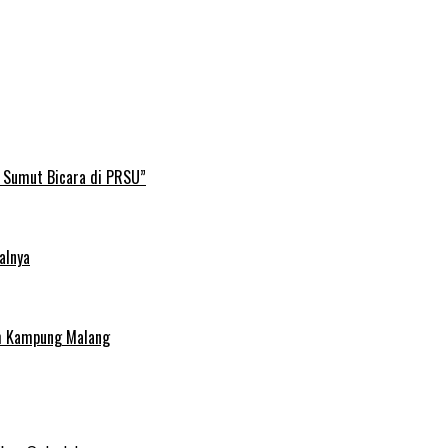
B Sumut Bicara di PRSU”
alnya
uh Kampung Malang