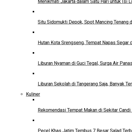
Menikmati Jakarta dalam Satu Hari untuk Isi L
Situ Sidomukti Depok, Spot Mancing Tenang 
Hutan Kota Srengseng, Tempat Napas Segar di
Liburan Nyaman di Guci Tegal, Surga Air Pana
Liburan Sekolah di Tangerang Saja, Banyak Te
Kuliner
Rekomendasi Tempat Makan di Sekitar Candi
Pecel Khas Jatim Tembus 7 Besar Salad Terba