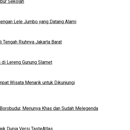
ibur Sekolah
dengan Lele Jumbo yang Datang Alami
 Tengah Riuhnya Jakarta Barat
s di Lereng Gunung Slamet
mpat Wisata Menarik untuk Dikunjungi
 Borobudur, Menunya Khas dan Sudah Melegenda
ik Dunia Versi TasteAtlas