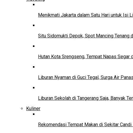
Menikmati Jakarta dalam Satu Hari untuk Isi L
Situ Sidomukti Depok, Spot Mancing Tenang 
Hutan Kota Srengseng, Tempat Napas Segar di
Liburan Nyaman di Guci Tegal, Surga Air Pana
Liburan Sekolah di Tangerang Saja, Banyak Te
Kuliner
Rekomendasi Tempat Makan di Sekitar Candi