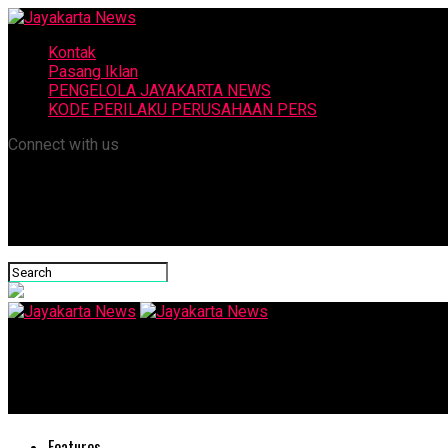
Kontak
Pasang Iklan
PENGELOLA JAYAKARTA NEWS
KODE PERILAKU PERUSAHAAN PERS
Connect with us
Jayakarta News
Shopee Donasi Rp 1 Milyar ke PMI untukTanggulangi Penyebaran 
Features