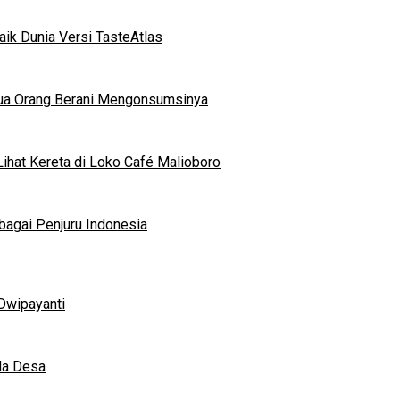
ik Dunia Versi TasteAtlas
mua Orang Berani Mengonsumsinya
ihat Kereta di Loko Café Malioboro
bagai Penjuru Indonesia
Dwipayanti
da Desa