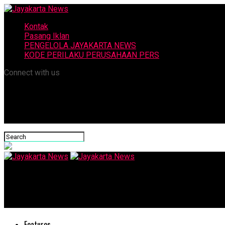
Kontak
Pasang Iklan
PENGELOLA JAYAKARTA NEWS
KODE PERILAKU PERUSAHAAN PERS
Connect with us
Jayakarta News
Mantan Ketum PSSI Doakan Garuda Muda Sukses di Semifinal dan
Features