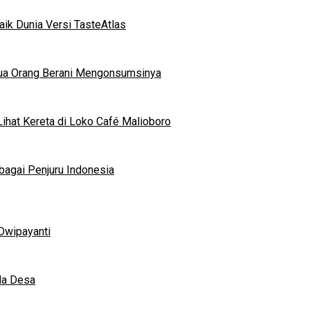
ik Dunia Versi TasteAtlas
mua Orang Berani Mengonsumsinya
ihat Kereta di Loko Café Malioboro
bagai Penjuru Indonesia
Dwipayanti
da Desa