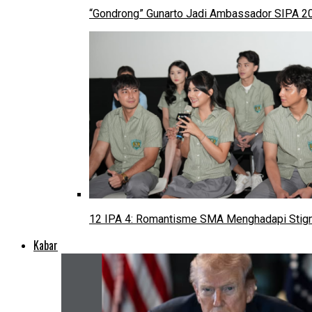
“Gondrong” Gunarto Jadi Ambassador SIPA 2
12 IPA 4: Romantisme SMA Menghadapi Stig
Kabar