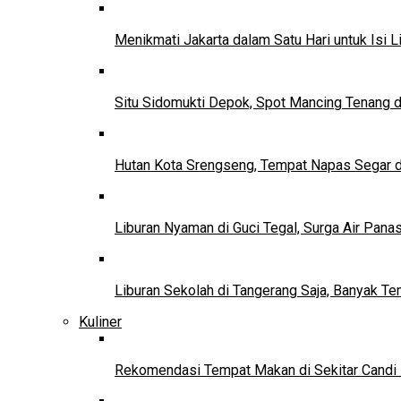
Menikmati Jakarta dalam Satu Hari untuk Isi L
Situ Sidomukti Depok, Spot Mancing Tenang 
Hutan Kota Srengseng, Tempat Napas Segar di
Liburan Nyaman di Guci Tegal, Surga Air Pana
Liburan Sekolah di Tangerang Saja, Banyak Te
Kuliner
Rekomendasi Tempat Makan di Sekitar Candi