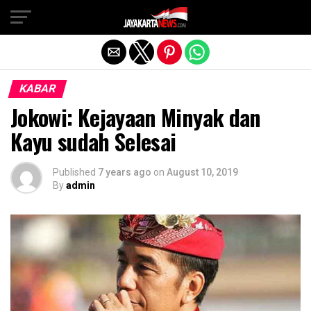
Exit mobile version
KABAR
Jokowi: Kejayaan Minyak dan
Kayu sudah Selesai
Published
7 years ago
on
August 10, 2019
By
admin