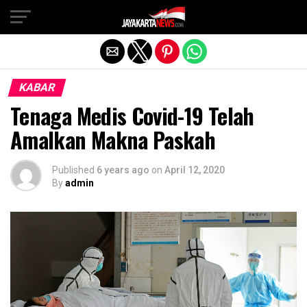
Exit mobile version
KABAR
Tenaga Medis Covid-19 Telah
Amalkan Makna Paskah
Published
6 years ago
on
April 12, 2020
By
admin