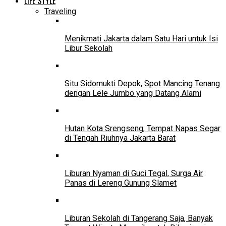
LIFE STYLE
Traveling
Menikmati Jakarta dalam Satu Hari untuk Isi
Libur Sekolah
Situ Sidomukti Depok, Spot Mancing Tenang
dengan Lele Jumbo yang Datang Alami
Hutan Kota Srengseng, Tempat Napas Segar
di Tengah Riuhnya Jakarta Barat
Liburan Nyaman di Guci Tegal, Surga Air
Panas di Lereng Gunung Slamet
Liburan Sekolah di Tangerang Saja, Banyak