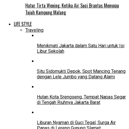
Hatur Tirta Wening, Ketika Air Suci Brantas Menyapa
Tujuh Kampung Malang
LIFE STYLE
Traveling
Menikmati Jakarta dalam Satu Hari untuk Isi
Libur Sekolah
Situ Sidomukti Depok, Spot Mancing Tenang
dengan Lele Jumbo yang Datang Alami
Hutan Kota Srengseng, Tempat Napas Segar
di Tengah Riuhnya Jakarta Barat
Liburan Nyaman di Guci Tegal, Surga Air
Panas di Lereng Gunung Slamet