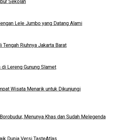
ibur Sekolah
dengan Lele Jumbo yang Datang Alami
 Tengah Riuhnya Jakarta Barat
s di Lereng Gunung Slamet
mpat Wisata Menarik untuk Dikunjungi
 Borobudur, Menunya Khas dan Sudah Melegenda
ik Dunia Versi TasteAtlas