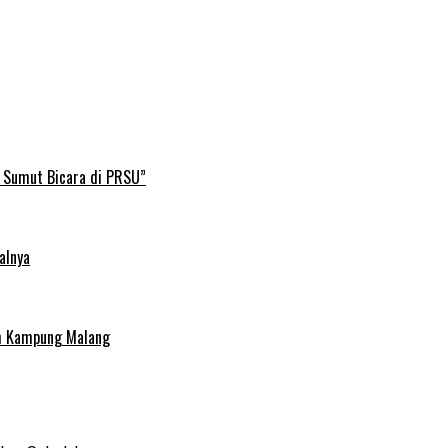
B Sumut Bicara di PRSU”
alnya
uh Kampung Malang