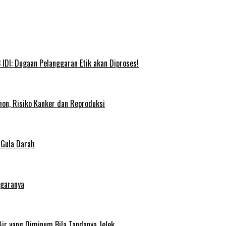
IDI: Dugaan Pelanggaran Etik akan Diproses!
on, Risiko Kanker dan Reproduksi
 Gula Darah
egaranya
Air yang Diminum Bila Tandanya Jelek