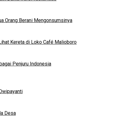
mua Orang Berani Mengonsumsinya
ihat Kereta di Loko Café Malioboro
bagai Penjuru Indonesia
Dwipayanti
da Desa