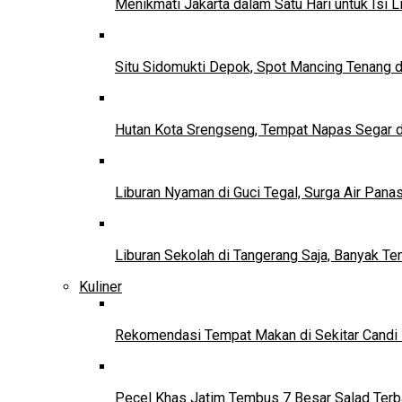
Menikmati Jakarta dalam Satu Hari untuk Isi L
Situ Sidomukti Depok, Spot Mancing Tenang 
Hutan Kota Srengseng, Tempat Napas Segar di
Liburan Nyaman di Guci Tegal, Surga Air Pana
Liburan Sekolah di Tangerang Saja, Banyak Te
Kuliner
Rekomendasi Tempat Makan di Sekitar Candi
Pecel Khas Jatim Tembus 7 Besar Salad Terba