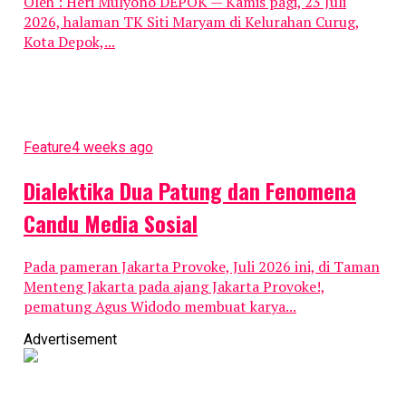
Oleh : Heri Mulyono DEPOK — Kamis pagi, 23 Juli
2026, halaman TK Siti Maryam di Kelurahan Curug,
Kota Depok,...
Feature
4 weeks ago
Dialektika Dua Patung dan Fenomena
Candu Media Sosial
Pada pameran Jakarta Provoke, Juli 2026 ini, di Taman
Menteng Jakarta pada ajang Jakarta Provoke!,
pematung Agus Widodo membuat karya...
Advertisement